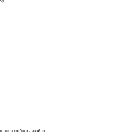
ор.
ендов любого дизайна