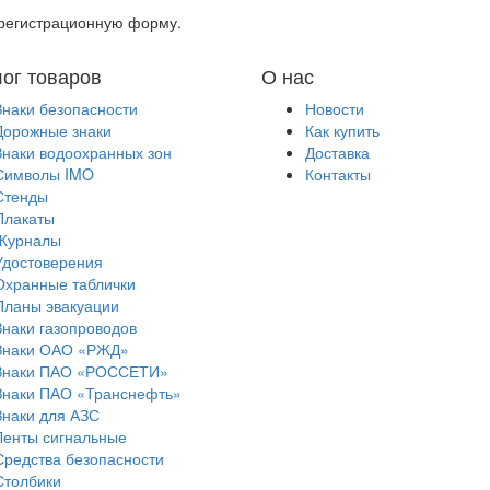
, регистрационную форму.
лог товаров
О нас
Знаки безопасности
Новости
Дорожные знаки
Как купить
Знаки водоохранных зон
Доставка
Символы IMO
Контакты
Стенды
Плакаты
Журналы
Удостоверения
Охранные таблички
Планы эвакуации
Знаки газопроводов
Знаки ОАО «РЖД»
Знаки ПАО «РОССЕТИ»
Знаки ПАО «Транснефть»
Знаки для АЗС
Ленты сигнальные
Средства безопасности
Столбики