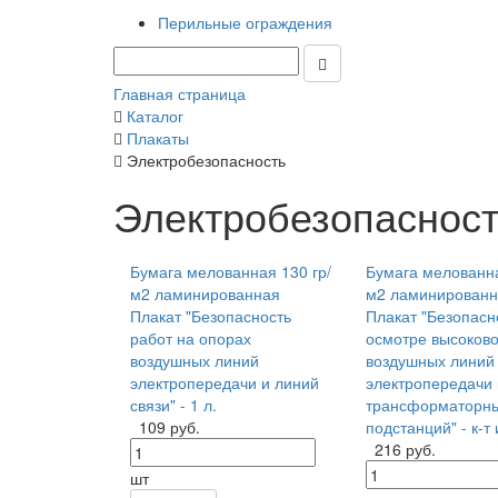
Перильные ограждения
Главная страница
Каталог
Плакаты
Электробезопасность
Электробезопаснос
Бумага мелованная 130 гр/
Бумага мелованна
м2 ламинированная
м2 ламинированн
Плакат "Безопасность
Плакат "Безопасн
работ на опорах
осмотре высоков
воздушных линий
воздушных линий
электропередачи и линий
электропередачи 
связи" - 1 л.
трансформаторн
109 руб.
подстанций" - к-т 
216 руб.
шт