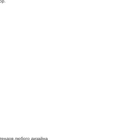
ор.
ендов любого дизайна