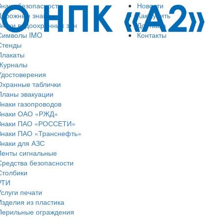
Знаки безопасности
Новости
Дорожные знаки
Как купить
Знаки водоохранных зон
Доставка
Символы IMO
Контакты
Стенды
Плакаты
Журналы
Удостоверения
Охранные таблички
Планы эвакуации
Знаки газопроводов
Знаки ОАО «РЖД»
Знаки ПАО «РОССЕТИ»
Знаки ПАО «Транснефть»
Знаки для АЗС
Ленты сигнальные
Средства безопасности
Столбики
РТИ
Услуги печати
Изделия из пластика
Перильные ограждения