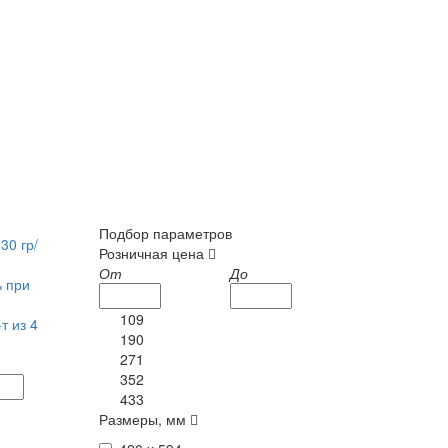
Подбор параметров
30 гр/
Розничная цена
От
До
ь при
109
т из 4
190
271
352
433
Размеры, мм