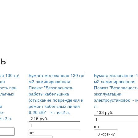
ть
я 130 гр/
Бумага мелованная 130 гр/
Бумага мелованная 1
ая
м2 ламинированная
м2 ламинированная
ость при
Плакат "Безопасность
Плакат "Безопасност
ольтных
работы кабельщика
эксплуатации
(отыскание повреждения и
электроустановок" - к-
и
ремонт кабельных линий
л.
ых
6-20 кВ)" - к-т из 2 л.
433 руб.
из 2 л.
216 руб.
шт
шт
В корзину