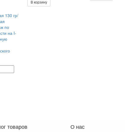
В корзину
я 130 гр/
ая
аж по
ти на I-
нную
ского
лог товаров
О нас