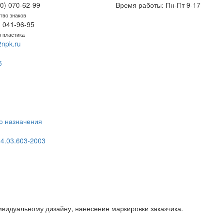
0) 070-62-99
Время работы: Пн-Пт 9-17
тво знаков
) 041-96-95
з пластика
npk.ru
5
о назначения
4.03.603-2003
видуальному дизайну, нанесение маркировки заказчика.