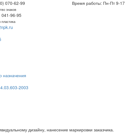
0) 070-62-99
Время работы: Пн-Пт 9-17
тво знаков
) 041-96-95
з пластика
npk.ru
5
о назначения
4.03.603-2003
видуальному дизайну, нанесение маркировки заказчика.