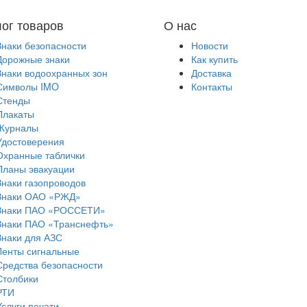
лог товаров
О нас
Знаки безопасности
Новости
Дорожные знаки
Как купить
Знаки водоохранных зон
Доставка
Символы IMO
Контакты
Стенды
Плакаты
Журналы
Удостоверения
Охранные таблички
Планы эвакуации
Знаки газопроводов
Знаки ОАО «РЖД»
Знаки ПАО «РОССЕТИ»
Знаки ПАО «Транснефть»
Знаки для АЗС
Ленты сигнальные
Средства безопасности
Столбики
РТИ
Услуги печати