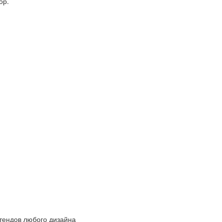
ор.
ендов любого дизайна